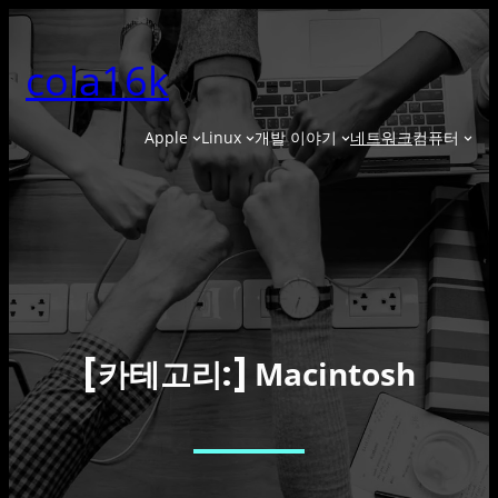
콘
텐
cola16k
츠
로
바
Apple
Linux
개발 이야기
네트워크
컴퓨터
로
가
기
Macintosh
[카테고리:]