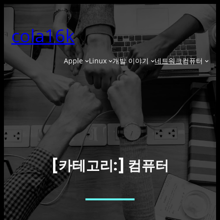
콘
텐
cola16k
츠
로
바
Apple
Linux
개발 이야기
네트워크
컴퓨터
로
가
기
컴퓨터
[카테고리:]