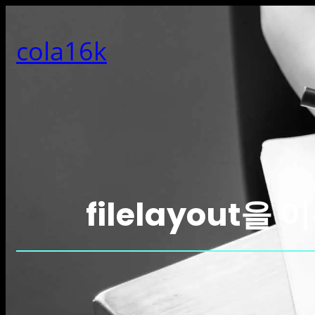
콘
텐
cola16k
츠
로
바
로
가
기
filelayout