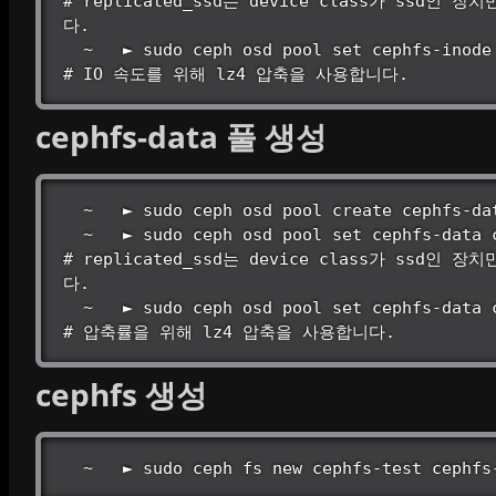
# replicated_ssd는 device class가 ssd인 
다.

  ~   ► sudo ceph osd pool set cephfs-inode compression_algorithm lz4

# IO 속도를 위해 lz4 압축을 사용합니다.
cephfs-data 풀 생성
  ~   ► sudo ceph osd pool create cephfs-data

  ~   ► sudo ceph osd pool set cephfs-data crush_rule replicated_hdd;

# replicated_ssd는 device class가 ssd인 
다.

  ~   ► sudo ceph osd pool set cephfs-data compression_algorithm zstd

# 압축률을 위해 lz4 압축을 사용합니다.
cephfs 생성
  ~   ► sudo ceph fs new cephfs-test cephf