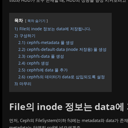
ssd와 HDD가 모두 존재할 때, HDD의 성능을 향상 시켜보려고
목차
목차 숨기기
1)
File의 inode 정보는 data에 저장됩니다.
2)
구성하기
2.1)
cephfs-metadata 풀 생성
2.2)
cephfs-default-data (inode 저장용) 풀 생성
2.3)
cephfs-data 풀 생성
2.4)
cephfs 생성
2.5)
cephfs에 data 풀 추가
2.6)
cephfs의 데이터가 data로 삽입되도록 설정
3)
마무리
File의 inode 정보는 data
먼저, Ceph의 FileSystem(이하 fs)에는 metadata와 data가 
metadata는 당연히 ssd에 넣으셨겠죠.