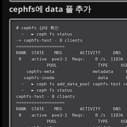
cephfs에 data 풀 추가
# cephfs 상태 확인

  ~   ► ceph fs status

-> cephfs-test - 8 clients

===================

RANK  STATE    MDS       ACTIVITY     DNS   
 0    active  pve3-2  Reqs:    0 /s  1183k  1142k   177k  1227   

            POOL                TYPE     USED  AVAIL  

    cephfs-meta               metadata     0   1242G  

   cephfs-inode                 data       0   1245G 

  ~   ► ceph fs add_data_pool cephfs-test cephfs-inode

  ~   ► ceph fs status

cephfs-test - 8 clients

===================

RANK  STATE    MDS       ACTIVITY     DNS   
 0    active  pve3-2  Reqs:    0 /s  1183k  1142k   177k  1227   

            POOL                TYPE     USED  AVAIL  
