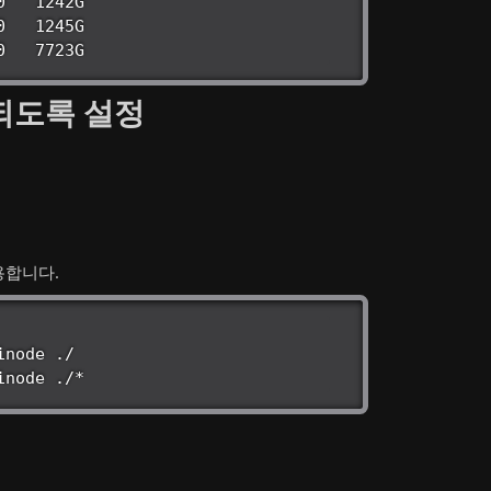
 0   7723G  
입되도록 설정
적용합니다.
node ./

inode ./*