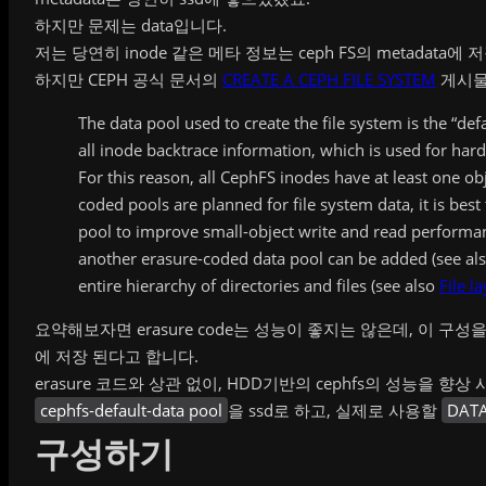
하지만 문제는 data입니다.
저는 당연히 inode 같은 메타 정보는 ceph FS의 metadata
하지만 CEPH 공식 문서의
CREATE A CEPH FILE SYSTEM
게시물
The data pool used to create the file system is the “def
all inode backtrace information, which is used for ha
For this reason, all CephFS inodes have at least one obj
coded pools are planned for file system data, it is best 
pool to improve small-object write and read performa
another erasure-coded data pool can be added (see al
entire hierarchy of directories and files (see also
File l
요약해보자면 erasure code는 성능이 좋지는 않은데, 이 구성을 defau
에 저장 된다고 합니다.
erasure 코드와 상관 없이, HDD기반의 cephfs의 성능을 향
cephfs-default-data pool
을 ssd로 하고, 실제로 사용할
DATA
구성하기