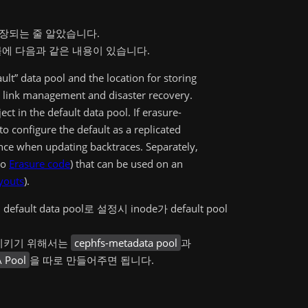
에 저장되는 줄 알았습니다.
에 다음과 같은 내용이 있습니다.
ault” data pool and the location for storing
rd link management and disaster recovery.
ect in the default data pool. If erasure-
to configure the default as a replicated
nce when updating backtraces. Separately,
so
Erasure code
) that can be used on an
ayouts
).
lt data pool로 설정시 inode가 default pool
상 시키기 위해서는
cephfs-metadata pool
과
 Pool
을 따로 만들어주면 됩니다.