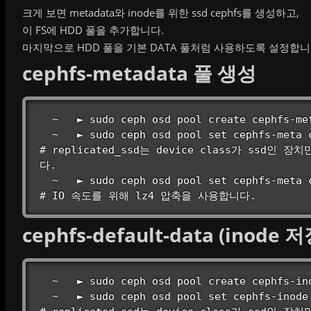
크게 보면 metadata와 inode를 위한 ssd cephfs를 생성하고,
이 FS에 HDD 풀을 추가합니다.
마지막으로 HDD 풀을 기본 DATA 풀처럼 사용하도록 설정합니
cephfs-metadata 풀 생성
  ~   ► sudo ceph osd pool create cephfs-meta

  ~   ► sudo ceph osd pool set cephfs-meta crush_rule replicated_ssd;

# replicated_ssd는 device class가 ssd인 
다.

  ~   ► sudo ceph osd pool set cephfs-meta compression_algorithm lz4

# IO 속도를 위해 lz4 압축을 사용합니다.
cephfs-default-data (inode
  ~   ► sudo ceph osd pool create cephfs-inode

  ~   ► sudo ceph osd pool set cephfs-inode crush_rule replicated_ssd;
