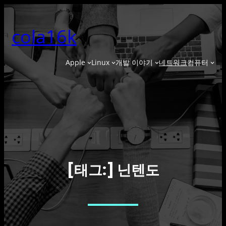
콘
텐
cola16k
츠
로
바
Apple
Linux
개발 이야기
네트워크
컴퓨터
로
가
기
닌텐도
[태그:]