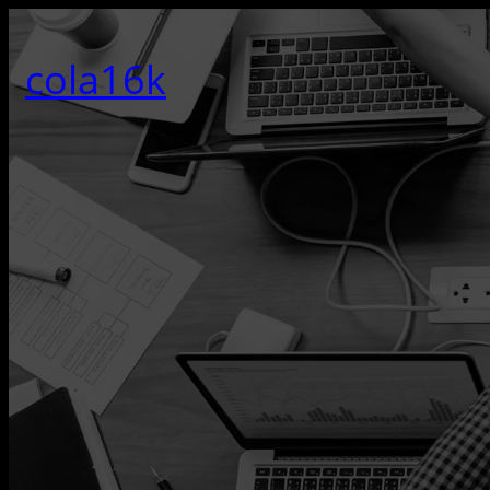
콘
텐
cola16k
츠
로
바
로
가
기