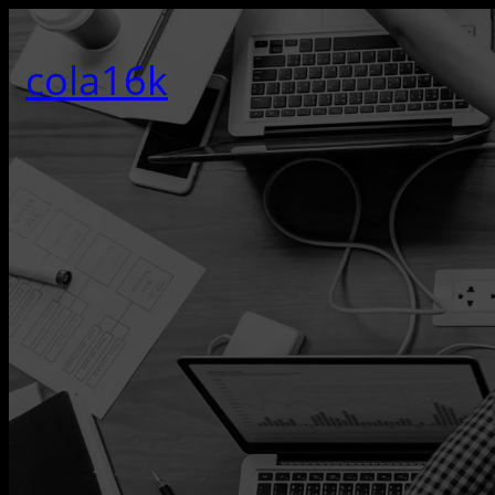
콘
텐
cola16k
츠
로
바
로
가
기