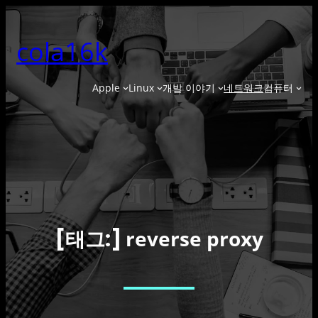
콘
텐
cola16k
츠
로
바
Apple
Linux
개발 이야기
네트워크
컴퓨터
로
가
기
reverse proxy
[태그:]