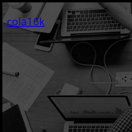
콘
텐
cola16k
츠
로
바
로
가
기